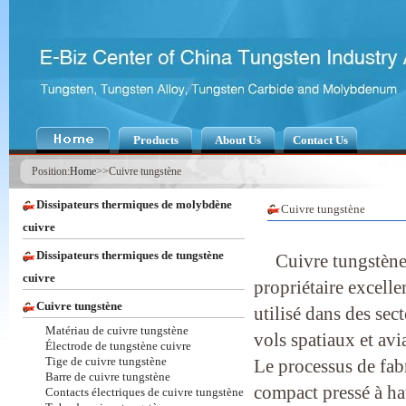
Products
About Us
Contact Us
Position:
Home
>>Cuivre tungstène
Dissipateurs thermiques de molybdène
Cuivre tungstène
cuivre
Dissipateurs thermiques de tungstène
Cuivre tungstène 
cuivre
propriétaire excelle
Cuivre tungstène
utilisé dans des sec
Matériau de cuivre tungstène
vols spatiaux et avi
Électrode de tungstène cuivre
Tige de cuivre tungstène
Le processus de fabri
Barre de cuivre tungstène
compact pressé à hau
Contacts électriques de cuivre tungstène