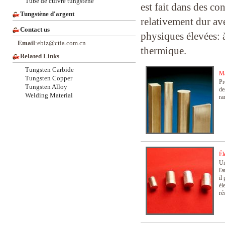
Tube de cuivre tungstène
est fait dans des co
Tungstène d'argent
relativement dur ave
Contact us
physiques élevées: 
Email
:ebiz@ctia.com.cn
thermique.
Related Links
Tungsten Carbide
Ma
Tungsten Copper
Pr
Tungsten Alloy
de
Welding Material
ra
Él
Un
l'
il
él
ré