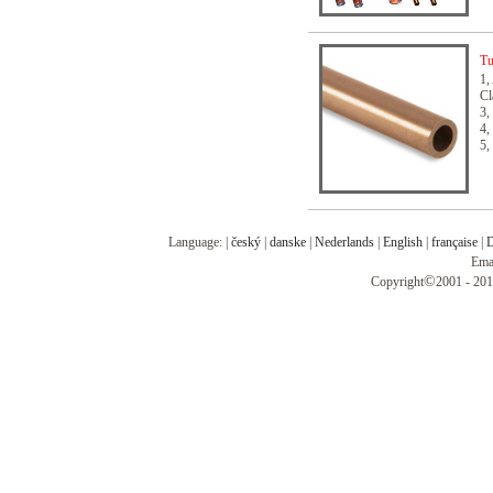
Tu
1,
Cl
3,
4,
5,
To
Language: |
český
|
danske
|
Nederlands
|
English
|
française
|
D
Ema
©
Copyright
2001 - 201