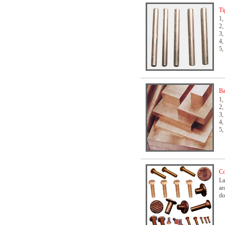
Ti
1,
2,
3,
4,
5,
Ba
1,
2,
3,
4,
5,
Co
La
ar
do