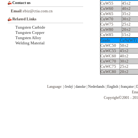
Contact us
CuW55
45±2
CuW60
40±2
Email
:ebiz@ctia.com.cn
CuW65
35±2
Related Links
CuW70
30±2
CuW75
25±2
Tungsten Carbide
CuW80
20±2
Tungsten Copper
CuW85
15±2
Tungsten Alloy
Grade
Cu%(WT)
Welding Material
CuWC50
50±2
CuWC55
45±2
CuWC60
40±2
CuWC70
30±2
CuWC75
25±2
CuWC80
20±2
Language: |
český
|
danske
|
Nederlands
|
English
|
française
|
D
Ema
©
Copyright
2001 - 201