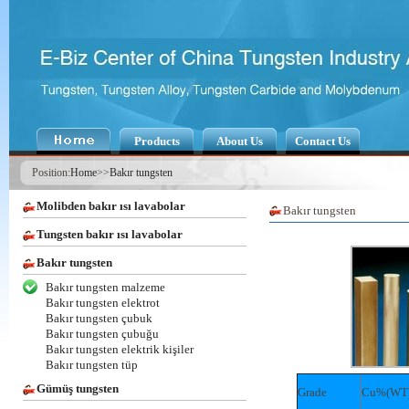
Products
About Us
Contact Us
Position:
Home
>>
Bakır tungsten
Molibden bakır ısı lavabolar
Bakır tungsten
Tungsten bakır ısı lavabolar
Bakır tungsten
Bakır tungsten malzeme
Bakır tungsten elektrot
Bakır tungsten çubuk
Bakır tungsten çubuğu
Bakır tungsten elektrik kişiler
Bakır tungsten tüp
Gümüş tungsten
Grade
Cu%(WT